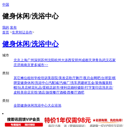
中国
健身休闲/洗浴中心
我的
发布
首页
>
生意转让合作
>
健身休闲/洗浴中心
城市
北京
上海
广州
深圳
苏州
沈阳
杭州
大连
西安
郑州
成都
天津
青岛
武汉
石家
庄
济南
南京
更多城市>>
类别
其它
摊位租转
学校培训
美容院/美发店
歌厅舞厅/夜总会
网吧/台球室/棋
牌室
健身休闲/洗浴中心
汽配城/汽修厂/洗车房
建材五金/装饰
服装鞋
帽/玩具店
鲜花礼品/蛋糕店
超市/便利店
婚纱摄影/打字复印店
洗衣店/
皮鞋美容店
宾馆/酒店/旅馆
餐厅酒楼/西餐厅酒吧
类别
全部
健身休闲
洗浴中心
大众浴池