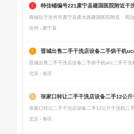
特佳铺编号221肃宁县建国医院附近干
1.
商铺位于沧州市肃宁县肃水路建国医院附近，周边环
沧州 - 肃宁县
晋城出售二手干洗店设备二手烘干机uc
2.
晋城出售二手干洗店设备二手烘干机ucc二手干洗机 二手
北京 - 各区
张家口转让二手干洗店设备二手12公斤
3.
张家口转让二手干洗店设备二手12公斤干洗机二手水洗机
北京 - 各区