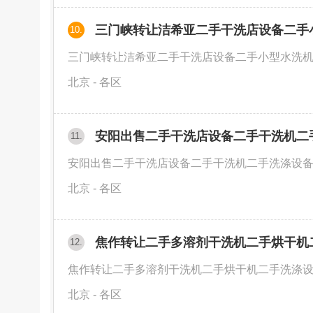
三门峡转让洁希亚二手干洗店设备二手
10.
三门峡转让洁希亚二手干洗店设备二手小型水洗机二手烘
北京 - 各区
安阳出售二手干洗店设备二手干洗机二
11.
安阳出售二手干洗店设备二手干洗机二手洗涤设备二手设备
北京 - 各区
焦作转让二手多溶剂干洗机二手烘干机
12.
焦作转让二手多溶剂干洗机二手烘干机二手洗涤设备二手
北京 - 各区