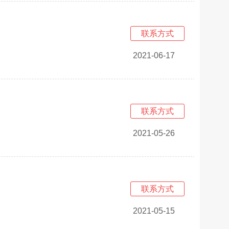
联系方式
2021-06-17
联系方式
2021-05-26
联系方式
2021-05-15