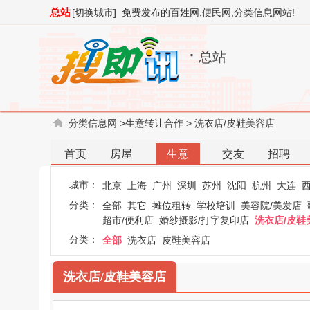
总站
[切换城市] 免费发布的百姓网,便民网,分类信息网站!
·
总站
分类信息网
>
生意转让合作
>
洗衣店/皮鞋美容店
首页
房屋
生意
交友
招聘
城市：
北京
上海
广州
深圳
苏州
沈阳
杭州
大连
分类：
全部
其它
摊位租转
学校培训
美容院/美发店
超市/便利店
婚纱摄影/打字复印店
洗衣店/皮鞋
分类：
全部
洗衣店
皮鞋美容店
洗衣店/皮鞋美容店