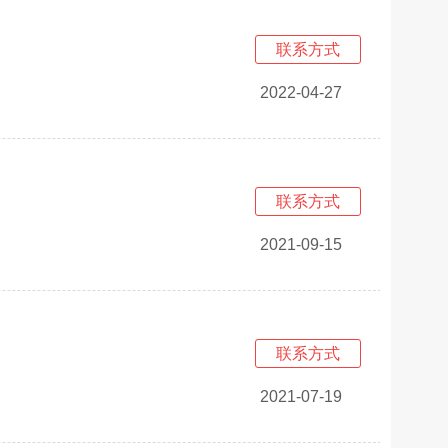
联系方式
2022-04-27
联系方式
2021-09-15
联系方式
2021-07-19