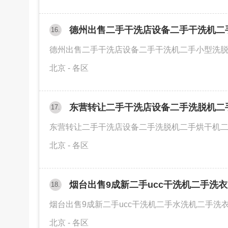
德州出售二手干洗店设备二手干洗机二
16.
德州出售二手干洗店设备二手干洗机二手小型洗脱机二手
北京 - 各区
东营转让二手干洗店设备二手洗脱机二
17.
东营转让二手干洗店设备二手洗脱机二手烘干机二手设备销
北京 - 各区
烟台出售9成新二手ucc干洗机二手洗
18.
烟台出售9成新二手ucc干洗机二手水洗机二手洗衣房设
北京 - 各区