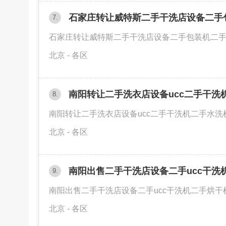
石家庄转让威特斯二手干洗店设备二手
7.
石家庄转让威特斯二手干洗店设备二手包装机二手洗涤设
北京 - 各区
南阳转让二手洗衣店设备ucc二手干洗
8.
南阳转让二手洗衣店设备ucc二手干洗机二手水洗机二
北京 - 各区
南阳出售二手干洗店设备二手ucc干洗
9.
南阳出售二手干洗店设备二手ucc干洗机二手烘干机水洗
北京 - 各区