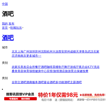
中国
酒吧
我的
发布
首页
>
吃喝玩乐
>
酒吧
城市
北京
上海
广州
深圳
苏州
沈阳
杭州
大连
西安
郑州
成都
天津
青岛
武汉
石家
庄
济南
南京
更多城市>>
类别
农家乐
美发店
会所
餐厅
酒吧
咖啡
茶楼
歌厅
舞厅
游戏厅
夜总会
KTV
洗浴
桑拿
美容
体育场馆
健身中心
宾馆/旅馆
酒店
旅游景点
保健按摩
类别
全部
主酒吧
酒廊
服务酒吧
宴会酒吧
多功能酒吧
主题酒吧