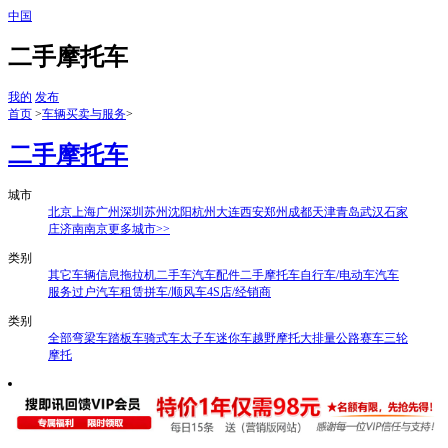
中国
二手摩托车
我的
发布
首页
>
车辆买卖与服务
>
二手摩托车
城市
北京
上海
广州
深圳
苏州
沈阳
杭州
大连
西安
郑州
成都
天津
青岛
武汉
石家
庄
济南
南京
更多城市>>
类别
其它车辆信息
拖拉机
二手车
汽车配件
二手摩托车
自行车/电动车
汽车
服务过户
汽车租赁
拼车/顺风车
4S店/经销商
类别
全部
弯梁车
踏板车
骑式车
太子车
迷你车
越野摩托
大排量
公路赛车
三轮
摩托